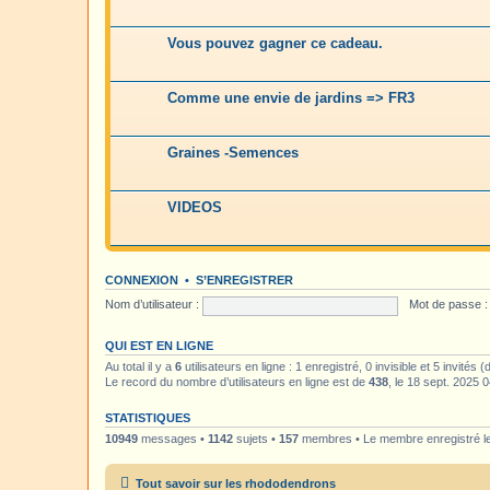
Vous pouvez gagner ce cadeau.
Comme une envie de jardins => FR3
Graines -Semences
VIDEOS
CONNEXION
•
S’ENREGISTRER
Nom d’utilisateur :
Mot de passe :
QUI EST EN LIGNE
Au total il y a
6
utilisateurs en ligne : 1 enregistré, 0 invisible et 5 invités
Le record du nombre d’utilisateurs en ligne est de
438
, le 18 sept. 2025 
STATISTIQUES
10949
messages •
1142
sujets •
157
membres • Le membre enregistré le
Tout savoir sur les rhododendrons