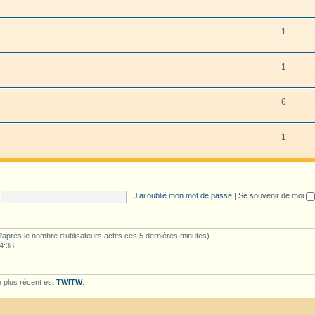
1
1
6
1
J’ai oublié mon mot de passe
|
Se souvenir de moi
 (d’après le nombre d’utilisateurs actifs ces 5 dernières minutes)
04:38
 plus récent est
TWITW
.