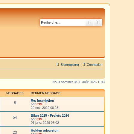
Rechercher
Recherche avancé
S’enregistrer
Connexion
Nous sommes le 08 août 2026 11:47
MESSAGES
DERNIER MESSAGE
Re: Inscription
6
V
par
CBL
o
29 nov. 2019 08:23
i
r
Bilan 2025 - Projets 2026
54
l
V
par
CBL
e
o
01 janv. 2026 06:02
d
i
e
r
Holden arboretum
23
r
l
V
par
CBL