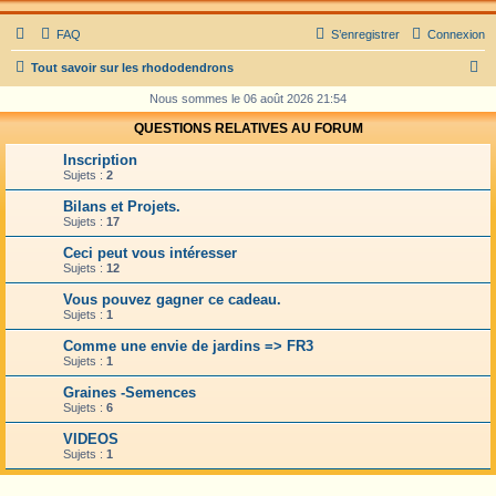
FAQ
S’enregistrer
Connexion
R
Tout savoir sur les rhododendrons
e
Nous sommes le 06 août 2026 21:54
c
QUESTIONS RELATIVES AU FORUM
h
Inscription
e
Sujets :
2
r
Bilans et Projets.
Sujets :
17
c
Ceci peut vous intéresser
h
Sujets :
12
e
Vous pouvez gagner ce cadeau.
r
Sujets :
1
Comme une envie de jardins => FR3
Sujets :
1
Graines -Semences
Sujets :
6
VIDEOS
Sujets :
1