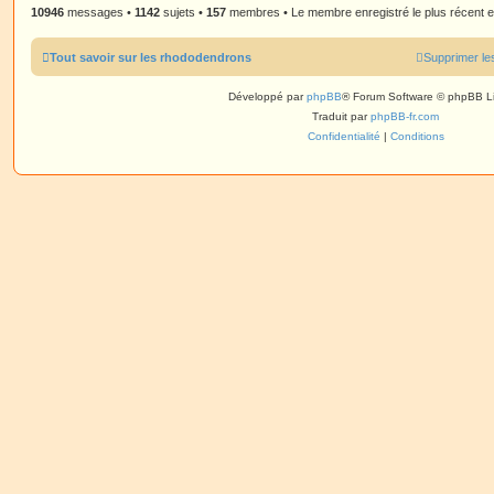
10946
messages •
1142
sujets •
157
membres • Le membre enregistré le plus récent 
Tout savoir sur les rhododendrons
Supprimer le
Développé par
phpBB
® Forum Software © phpBB L
Traduit par
phpBB-fr.com
Confidentialité
|
Conditions