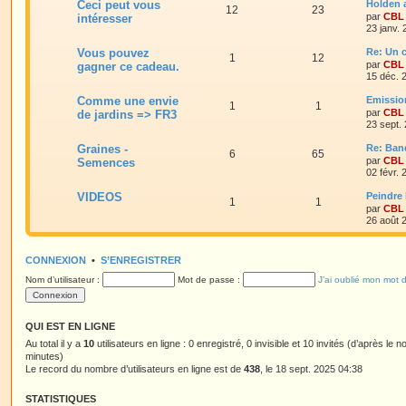
Ceci peut vous
Holden 
12
23
par
CBL
intéresser
23 janv.
Vous pouvez
Re: Un c
1
12
par
CBL
gagner ce cadeau.
15 déc. 
Comme une envie
Emissio
1
1
par
CBL
de jardins => FR3
23 sept.
Graines -
Re: Ban
6
65
par
CBL
Semences
02 févr.
VIDEOS
Peindre 
1
1
par
CBL
26 août 
CONNEXION
•
S’ENREGISTRER
Nom d’utilisateur :
Mot de passe :
J’ai oublié mon mot 
QUI EST EN LIGNE
Au total il y a
10
utilisateurs en ligne : 0 enregistré, 0 invisible et 10 invités (d’après le 
minutes)
Le record du nombre d’utilisateurs en ligne est de
438
, le 18 sept. 2025 04:38
STATISTIQUES