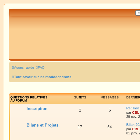
Accès rapide
FAQ
Tout savoir sur les rhododendrons
QUESTIONS RELATIVES
SUJETS
MESSAGES
DERNIE
AU FORUM
Inscription
Re: Insc
2
6
par
CBL
29 nov. 
Bilans et Projets.
Bilan 20
17
54
par
CBL
01 janv.