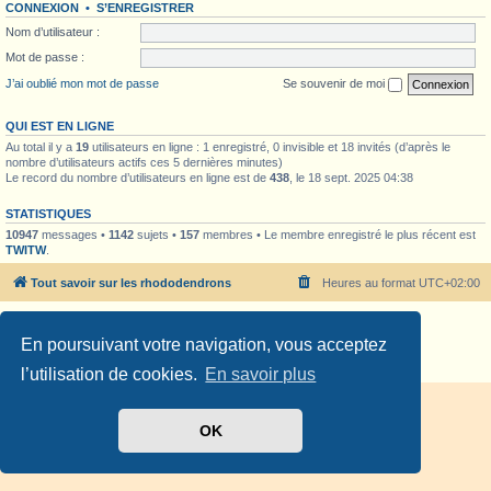
CONNEXION
•
S’ENREGISTRER
Nom d’utilisateur :
Mot de passe :
J’ai oublié mon mot de passe
Se souvenir de moi
QUI EST EN LIGNE
Au total il y a
19
utilisateurs en ligne : 1 enregistré, 0 invisible et 18 invités (d’après le
nombre d’utilisateurs actifs ces 5 dernières minutes)
Le record du nombre d’utilisateurs en ligne est de
438
, le 18 sept. 2025 04:38
STATISTIQUES
10947
messages •
1142
sujets •
157
membres • Le membre enregistré le plus récent est
TWITW
.
Tout savoir sur les rhododendrons
Heures au format
UTC+02:00
Développé par
phpBB
® Forum Software © phpBB Limited
En poursuivant votre navigation, vous acceptez
Traduit par
phpBB-fr.com
Confidentialité
|
Conditions
l’utilisation de cookies.
En savoir plus
OK