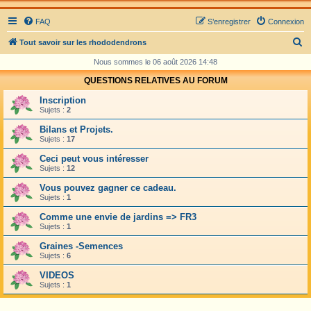
FAQ
S’enregistrer
Connexion
R
Tout savoir sur les rhododendrons
e
Nous sommes le 06 août 2026 14:48
c
QUESTIONS RELATIVES AU FORUM
h
Inscription
e
Sujets :
2
r
Bilans et Projets.
Sujets :
17
c
Ceci peut vous intéresser
h
Sujets :
12
e
Vous pouvez gagner ce cadeau.
r
Sujets :
1
Comme une envie de jardins => FR3
Sujets :
1
Graines -Semences
Sujets :
6
VIDEOS
Sujets :
1