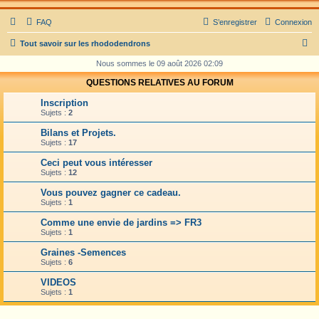
FAQ
S’enregistrer
Connexion
R
Tout savoir sur les rhododendrons
e
Nous sommes le 09 août 2026 02:09
c
QUESTIONS RELATIVES AU FORUM
h
Inscription
e
Sujets :
2
r
Bilans et Projets.
Sujets :
17
c
Ceci peut vous intéresser
h
Sujets :
12
e
Vous pouvez gagner ce cadeau.
r
Sujets :
1
Comme une envie de jardins => FR3
Sujets :
1
Graines -Semences
Sujets :
6
VIDEOS
Sujets :
1