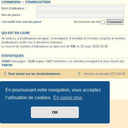
CONNEXION
•
S’ENREGISTRER
Nom d’utilisateur :
Mot de passe :
J’ai oublié mon mot de passe
Se souvenir de moi
QUI EST EN LIGNE
Au total il y a
3
utilisateurs en ligne : 0 enregistré, 0 invisible et 3 invités (d’après le nombre
d’utilisateurs actifs ces 5 dernières minutes)
Le record du nombre d’utilisateurs en ligne est de
438
, le 18 sept. 2025 04:38
STATISTIQUES
10949
messages •
1142
sujets •
157
membres • Le membre enregistré le plus récent est
TWITW
.
Tout savoir sur les rhododendrons
Heures au format
UTC+02:00
Développé par
phpBB
® Forum Software © phpBB Limited
En poursuivant votre navigation, vous acceptez
Traduit par
phpBB-fr.com
Confidentialité
|
Conditions
l’utilisation de cookies.
En savoir plus
OK