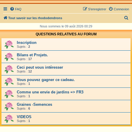
FAQ
S’enregistrer
Connexion
R
Tout savoir sur les rhododendrons
e
Nous sommes le 09 août 2026 00:29
c
QUESTIONS RELATIVES AU FORUM
h
Inscription
e
Sujets :
2
r
Bilans et Projets.
Sujets :
17
c
Ceci peut vous intéresser
h
Sujets :
12
e
Vous pouvez gagner ce cadeau.
r
Sujets :
1
Comme une envie de jardins => FR3
Sujets :
1
Graines -Semences
Sujets :
6
VIDEOS
Sujets :
1