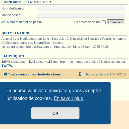
CONNEXION
•
S’ENREGISTRER
Nom d’utilisateur :
Mot de passe :
J’ai oublié mon mot de passe
Se souvenir de moi
QUI EST EN LIGNE
Au total il y a
9
utilisateurs en ligne : 1 enregistré, 0 invisible et 8 invités (d’après le nombre
d’utilisateurs actifs ces 5 dernières minutes)
Le record du nombre d’utilisateurs en ligne est de
438
, le 18 sept. 2025 04:38
STATISTIQUES
10949
messages •
1142
sujets •
157
membres • Le membre enregistré le plus récent est
TWITW
.
Tout savoir sur les rhododendrons
Heures au format
UTC+02:00
Développé par
phpBB
® Forum Software © phpBB Limited
En poursuivant votre navigation, vous acceptez
Traduit par
phpBB-fr.com
Confidentialité
|
Conditions
l’utilisation de cookies.
En savoir plus
OK