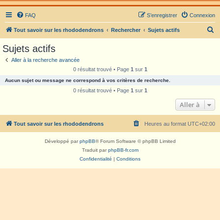
FAQ
S’enregistrer
Connexion
R
Tout savoir sur les rhododendrons
Rechercher
Sujets actifs
e
Sujets actifs
c
Aller à la recherche avancée
h
0 résultat trouvé • Page
1
sur
1
e
Aucun sujet ou message ne correspond à vos critères de recherche.
r
0 résultat trouvé • Page
1
sur
1
c
Aller à
h
Tout savoir sur les rhododendrons
Heures au format
UTC+02:00
e
r
Développé par
phpBB
® Forum Software © phpBB Limited
Traduit par
phpBB-fr.com
Confidentialité
|
Conditions