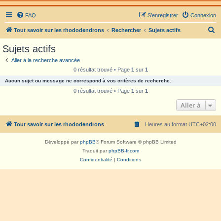
FAQ
S’enregistrer
Connexion
R
Tout savoir sur les rhododendrons
Rechercher
Sujets actifs
e
Sujets actifs
c
Aller à la recherche avancée
h
0 résultat trouvé • Page
1
sur
1
e
Aucun sujet ou message ne correspond à vos critères de recherche.
r
0 résultat trouvé • Page
1
sur
1
c
Aller à
h
Tout savoir sur les rhododendrons
Heures au format
UTC+02:00
e
r
Développé par
phpBB
® Forum Software © phpBB Limited
Traduit par
phpBB-fr.com
Confidentialité
|
Conditions