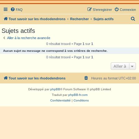
FAQ
S’enregistrer
Connexion
R
Tout savoir sur les rhododendrons
Rechercher
Sujets actifs
e
Sujets actifs
c
Aller à la recherche avancée
h
0 résultat trouvé • Page
1
sur
1
e
Aucun sujet ou message ne correspond à vos critères de recherche.
r
0 résultat trouvé • Page
1
sur
1
c
Aller à
h
Tout savoir sur les rhododendrons
Heures au format
UTC+02:00
e
r
Développé par
phpBB
® Forum Software © phpBB Limited
Traduit par
phpBB-fr.com
Confidentialité
|
Conditions