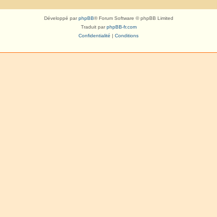
Développé par
phpBB
® Forum Software © phpBB Limited
Traduit par
phpBB-fr.com
Confidentialité
|
Conditions