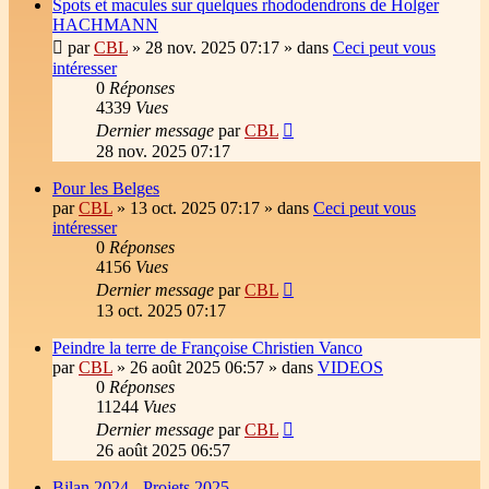
Spots et macules sur quelques rhododendrons de Holger
HACHMANN
par
CBL
»
28 nov. 2025 07:17
» dans
Ceci peut vous
intéresser
0
Réponses
4339
Vues
Dernier message
par
CBL
28 nov. 2025 07:17
Pour les Belges
par
CBL
»
13 oct. 2025 07:17
» dans
Ceci peut vous
intéresser
0
Réponses
4156
Vues
Dernier message
par
CBL
13 oct. 2025 07:17
Peindre la terre de Françoise Christien Vanco
par
CBL
»
26 août 2025 06:57
» dans
VIDEOS
0
Réponses
11244
Vues
Dernier message
par
CBL
26 août 2025 06:57
Bilan 2024 - Projets 2025