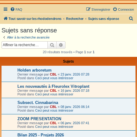
FAQ
S’enregistrer
Connexion
R
Tout savoir sur les rhododendrons
Rechercher
Sujets sans réponse
e
Sujets sans réponse
c
Aller à la recherche avancée
h
Rechercher
Recherche avancée
e
20 résultats trouvés • Page
1
sur
1
r
Sujets
c
Holden arboretum
h
Dernier message par
CBL
«
23 janv. 2026 07:28
e
Posté dans
Ceci peut vous intéresser
r
Les nouveautés à Fleurolex Vitroplant
Dernier message par
CBL
«
16 janv. 2026 07:18
Posté dans
Ceci peut vous intéresser
Subsect. Cinnabarina
Dernier message par
CBL
«
08 janv. 2026 06:14
Posté dans
Ceci peut vous intéresser
ZOOM PRESENTATION
Dernier message par
CBL
«
06 janv. 2026 07:41
Posté dans
Ceci peut vous intéresser
Bilan 2025 - Projets 2026