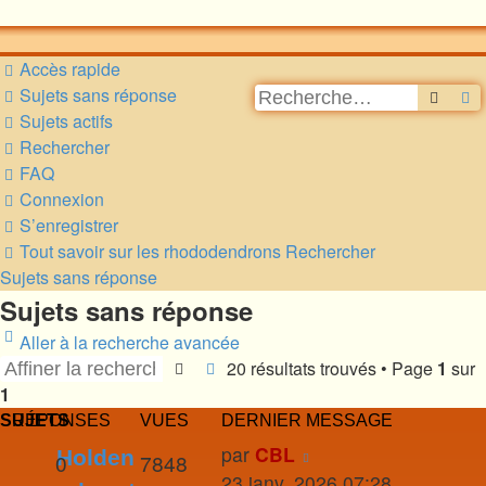
Accès rapide
Sujets sans réponse
Reche
R
Sujets actifs
Rechercher
FAQ
Connexion
S’enregistrer
Tout savoir sur les rhododendrons
Rechercher
Sujets sans réponse
Sujets sans réponse
Aller à la recherche avancée
20 résultats trouvés • Page
1
sur
Rechercher
Recherche avancée
1
SUJETS
RÉPONSES
VUES
DERNIER MESSAGE
par
CBL
Holden
0
7848
23 janv. 2026 07:28