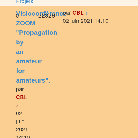
Projets.
par
CBL
Visioconférence
0
22329
02 juin 2021 14:10
ZOOM
"Propagation
by
an
amateur
for
amateurs".
par
CBL
»
02
juin
2021
14:10