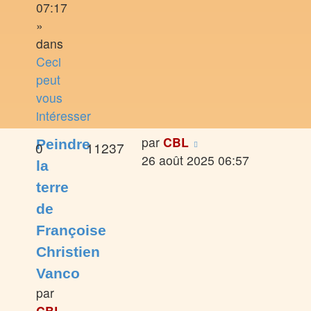
07:17
»
dans
Ceci
peut
vous
intéresser
par
CBL
Peindre
0
11237
26 août 2025 06:57
la
terre
de
Françoise
Christien
Vanco
par
CBL