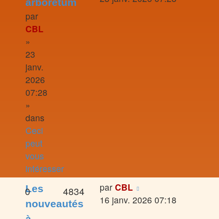
arboretum
par
CBL
»
23
janv.
2026
07:28
»
dans
Ceci
peut
vous
intéresser
par
CBL
Les
0
4834
16 janv. 2026 07:18
nouveautés
à