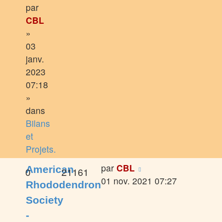
par
CBL
»
03
janv.
2023
07:18
»
dans
Bilans
et
Projets.
par
CBL
American
0
21161
01 nov. 2021 07:27
Rhododendron
Society
-