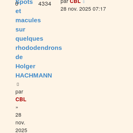
par
CBL
Spots
0
4334
28 nov. 2025 07:17
et
macules
sur
quelques
rhododendrons
de
Holger
HACHMANN
par
CBL
»
28
nov.
2025