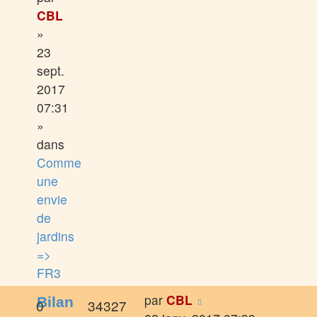
CBL
»
23
sept.
2017
07:31
»
dans
Comme
une
envie
de
jardins
=>
FR3
par
CBL
Bilan
0
34327