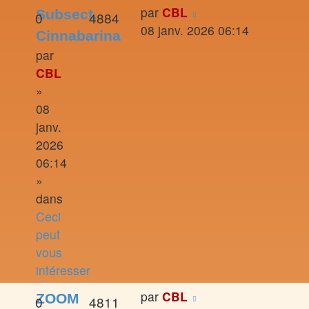
par
CBL
Subsect.
0
4884
08 janv. 2026 06:14
Cinnabarina
par
CBL
»
08
janv.
2026
06:14
»
dans
Ceci
peut
vous
intéresser
par
CBL
ZOOM
0
4811