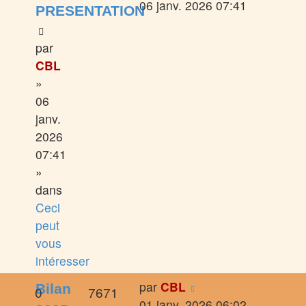
06 janv. 2026 07:41
PRESENTATION
par
CBL
»
06
janv.
2026
07:41
»
dans
Ceci
peut
vous
intéresser
par
CBL
Bilan
0
7671
01 janv. 2026 06:02