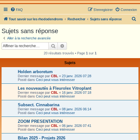
FAQ
S’enregistrer
Connexion
R
Tout savoir sur les rhododendrons
Rechercher
Sujets sans réponse
e
Sujets sans réponse
c
Aller à la recherche avancée
h
Rechercher
Recherche avancée
e
20 résultats trouvés • Page
1
sur
1
r
Sujets
c
Holden arboretum
h
Dernier message par
CBL
«
23 janv. 2026 07:28
e
Posté dans
Ceci peut vous intéresser
r
Les nouveautés à Fleurolex Vitroplant
Dernier message par
CBL
«
16 janv. 2026 07:18
Posté dans
Ceci peut vous intéresser
Subsect. Cinnabarina
Dernier message par
CBL
«
08 janv. 2026 06:14
Posté dans
Ceci peut vous intéresser
ZOOM PRESENTATION
Dernier message par
CBL
«
06 janv. 2026 07:41
Posté dans
Ceci peut vous intéresser
Bilan 2025 - Projets 2026