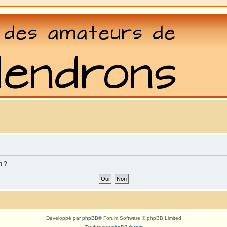
m ?
Développé par
phpBB
® Forum Software © phpBB Limited