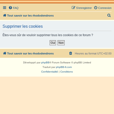
FAQ
S’enregistrer
Connexion
R
Tout savoir sur les rhododendrons
e
Supprimer les cookies
c
h
Êtes-vous sûr de vouloir supprimer tous les cookies de ce forum ?
e
r
c
Tout savoir sur les rhododendrons
Heures au format
UTC+02:00
h
Développé par
phpBB
® Forum Software © phpBB Limited
e
Traduit par
phpBB-fr.com
r
Confidentialité
|
Conditions