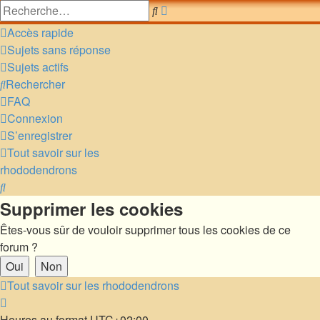
Recherche
Rechercher
avancée
Accès rapide
Sujets sans réponse
Sujets actifs
Rechercher
FAQ
Connexion
S’enregistrer
Tout savoir sur les
rhododendrons
Rechercher
Supprimer les cookies
Êtes-vous sûr de vouloir supprimer tous les cookies de ce
forum ?
Tout savoir sur les rhododendrons
Heures au format
UTC+02:00