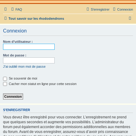
FAQ
S’enregistrer
Connexion
R
Tout savoir sur les rhododendrons
e
Connexion
c
h
Nom d’utilisateur :
e
r
Mot de passe :
c
J’ai oublié mon mot de passe
h
e
Se souvenir de moi
Cacher mon statut en ligne pour cette session
r
S’ENREGISTRER
Vous devez être enregistré pour vous connecter. L’enregistrement ne prend
que quelques secondes et augmente vos possibilités. L’administrateur du
forum peut également accorder des permissions additionnelles aux membres
du forum. Avant de vous enregistrer, assurez-vous d’avoir pris connaissance