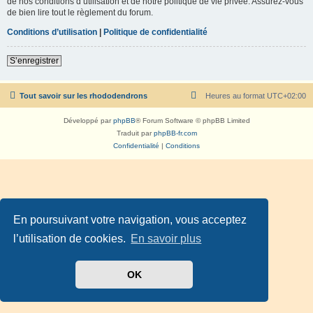
de nos conditions d’utilisation et de notre politique de vie privée. Assurez-vous
de bien lire tout le règlement du forum.
Conditions d’utilisation
|
Politique de confidentialité
S’enregistrer
Tout savoir sur les rhododendrons
Heures au format
UTC+02:00
Développé par
phpBB
® Forum Software © phpBB Limited
Traduit par
phpBB-fr.com
Confidentialité
|
Conditions
En poursuivant votre navigation, vous acceptez
l’utilisation de cookies.
En savoir plus
OK