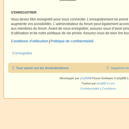
S’ENREGISTRER
Vous devez être enregistré pour vous connecter. L’enregistrement ne pren
augmente vos possibilités. L’administrateur du forum peut également accor
aux membres du forum. Avant de vous enregistrer, assurez-vous d’avoir pri
d’utilisation et de notre politique de vie privée. Assurez-vous de bien lire to
Conditions d’utilisation
|
Politique de confidentialité
S’enregistrer
Tout savoir sur les rhododendrons
Supprimer le
Développé par
phpBB
® Forum Software © phpBB L
Traduit par
phpBB-fr.com
Confidentialité
|
Conditions