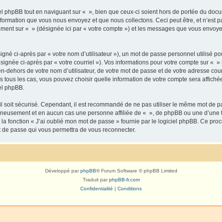
 phpBB tout en naviguant sur « », bien que ceux-ci soient hors de portée du docu
formation que vous nous envoyez et que nous collectons. Ceci peut être, et n’est pas
trement sur « » (désignée ici par « votre compte ») et les messages que vous envoye
gné ci-après par « votre nom d’utilisateur »), un mot de passe personnel utilisé po
signée ci-après par « votre courriel »). Vos informations pour votre compte sur « »
n-dehors de votre nom d’utilisateur, de votre mot de passe et de votre adresse cour
ans tous les cas, vous pouvez choisir quelle information de votre compte sera affich
iel phpBB.
l soit sécurisé. Cependant, il est recommandé de ne pas utiliser le même mot de pas
igneusement et en aucun cas une personne affiliée de « », de phpBB ou une d’une 
 la fonction « J’ai oublié mon mot de passe » fournie par le logiciel phpBB. Ce pro
t de passe qui vous permettra de vous reconnecter.
Développé par
phpBB
® Forum Software © phpBB Limited
Traduit par
phpBB-fr.com
Confidentialité
|
Conditions