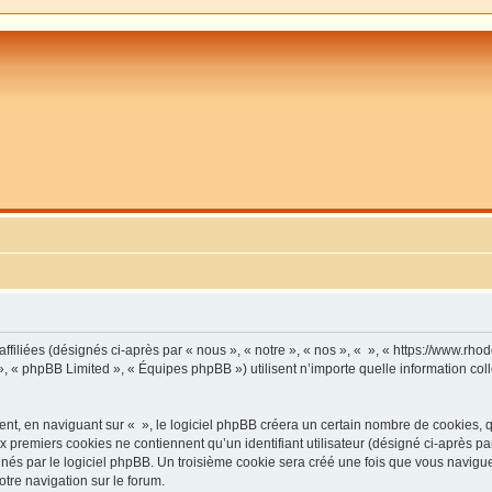
affiliées (désignés ci-après par « nous », « notre », « nos », « », « https://www.r
», « phpBB Limited », « Équipes phpBB ») utilisent n’importe quelle information coll
, en naviguant sur « », le logiciel phpBB créera un certain nombre de cookies, qui 
 premiers cookies ne contiennent qu’un identifiant utilisateur (désigné ci-après par «
és par le logiciel phpBB. Un troisième cookie sera créé une fois que vous naviguerez
otre navigation sur le forum.