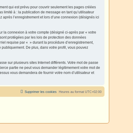
ment qui est prévu pour couvrir seulement les pages créées
 limité à : la publication de message en tant qu’utilisateur
z après l’enregistrement et lors d’une connexion (désignés ici
ur la connexion à votre compte (désigné ci-après par « votre
 sont protégées par les lois de protection des données
riel requise par « » durant la procédure d’enregistrement,
ée publiquement. De plus, dans votre profil, vous pouvez
se sur plusieurs sites Internet différents. Votre mot de passe
tierce partie ne peut vous demander légitimement votre mot de
cessus vous demandera de fournir votre nom d’utilisateur et
Supprimer les cookies
Heures au format
UTC+02:00