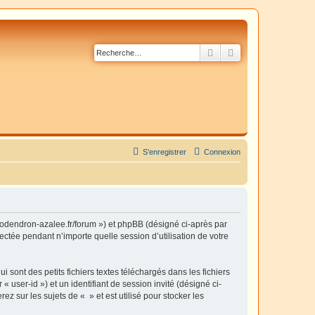
Rechercher
Recherche avancé
S’enregistrer
Connexion
hododendron-azalee.fr/forum ») et phpBB (désigné ci-après par
ectée pendant n’importe quelle session d’utilisation de votre
sont des petits fichiers textes téléchargés dans les fichiers
 user-id ») et un identifiant de session invité (désigné ci-
 sur les sujets de « » et est utilisé pour stocker les