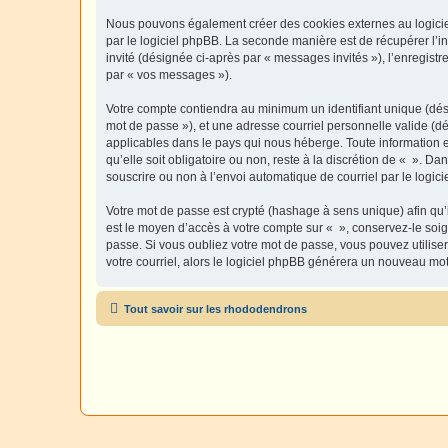
Nous pouvons également créer des cookies externes au logiciel
par le logiciel phpBB. La seconde manière est de récupérer l’in
invité (désignée ci-après par « messages invités »), l’enregis
par « vos messages »).
Votre compte contiendra au minimum un identifiant unique (dési
mot de passe »), et une adresse courriel personnelle valide (dé
applicables dans le pays qui nous héberge. Toute information e
qu’elle soit obligatoire ou non, reste à la discrétion de « ». D
souscrire ou non à l’envoi automatique de courriel par le logic
Votre mot de passe est crypté (hashage à sens unique) afin qu’i
est le moyen d’accès à votre compte sur « », conservez-le so
passe. Si vous oubliez votre mot de passe, vous pouvez utiliser
votre courriel, alors le logiciel phpBB générera un nouveau mo
Tout savoir sur les rhododendrons