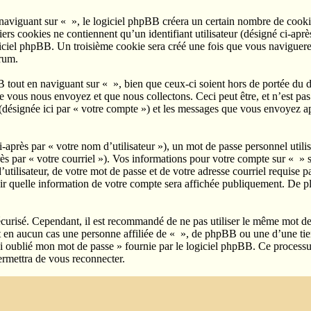
viguant sur « », le logiciel phpBB créera un certain nombre de cookies, 
s cookies ne contiennent qu’un identifiant utilisateur (désigné ci-après 
ciel phpBB. Un troisième cookie sera créé une fois que vous naviguerez s
orum.
tout en naviguant sur « », bien que ceux-ci soient hors de portée du d
ous nous envoyez et que nous collectons. Ceci peut être, et n’est pas li
 (désignée ici par « votre compte ») et les messages que vous envoyez ap
après par « votre nom d’utilisateur »), un mot de passe personnel utili
rès par « votre courriel »). Vos informations pour votre compte sur « » 
tilisateur, de votre mot de passe et de votre adresse courriel requise pa
sir quelle information de votre compte sera affichée publiquement. De pl
écurisé. Cependant, il est recommandé de ne pas utiliser le même mot de p
 en aucun cas une personne affiliée de « », de phpBB ou une d’une tier
ai oublié mon mot de passe » fournie par le logiciel phpBB. Ce processu
rmettra de vous reconnecter.