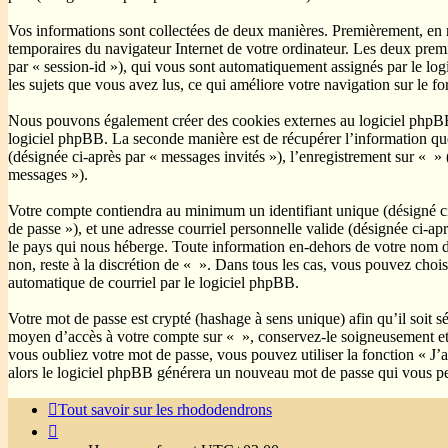
Vos informations sont collectées de deux manières. Premièrement, en na
temporaires du navigateur Internet de votre ordinateur. Les deux premier
par « session-id »), qui vous sont automatiquement assignés par le logi
les sujets que vous avez lus, ce qui améliore votre navigation sur le f
Nous pouvons également créer des cookies externes au logiciel phpBB 
logiciel phpBB. La seconde manière est de récupérer l’information que v
(désignée ci-après par « messages invités »), l’enregistrement sur « »
messages »).
Votre compte contiendra au minimum un identifiant unique (désigné ci-
de passe »), et une adresse courriel personnelle valide (désignée ci-ap
le pays qui nous héberge. Toute information en-dehors de votre nom d’u
non, reste à la discrétion de « ». Dans tous les cas, vous pouvez choi
automatique de courriel par le logiciel phpBB.
Votre mot de passe est crypté (hashage à sens unique) afin qu’il soit s
moyen d’accès à votre compte sur « », conservez-le soigneusement et
vous oubliez votre mot de passe, vous pouvez utiliser la fonction « J’
alors le logiciel phpBB générera un nouveau mot de passe qui vous pe
Tout savoir sur les rhododendrons