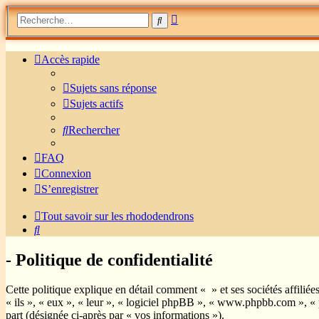
Recherche
Rechercher
avancée
Accès rapide
Sujets sans réponse
Sujets actifs
Rechercher
FAQ
Connexion
S’enregistrer
Tout savoir sur les rhododendrons
Rechercher
- Politique de confidentialité
Cette politique explique en détail comment « » et ses sociétés affilié
« ils », « eux », « leur », « logiciel phpBB », « www.phpbb.com », « 
part (désignée ci-après par « vos informations »).