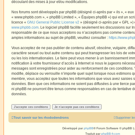
découlant des mises à jour et/ou modifications.
Nos forums sont développés par phpBB (désigné ci-après par « ils », « eux »,
« www.phpbb.com », « phpBB Limited », « Équipes phpBB ») qui est un script
licence «
GNU General Public License v2
» (désigné ci-après par « GPL ») 
www.phpbb.com
. Le logiciel phpBB facilite seulement les discussions sur I
responsable de ce que nous acceptons ou n’acceptons pas comme contenu 
amples informations au sujet de phpBB, veuillez consulter :
https://www.ph
Vous acceptez de ne pas publier de contenu abusif, obscène, vulgaire, diff
caractère sexuel ou tout autre contenu qui peut transgresser les lois de vo
ou les lois internationales. Le faire peut vous mener à un bannissement i
notification à votre fournisseur d’accès à Internet si nous le jugeons nécess
messages sont enregistrées pour aider au renforcement de ces conditions.
modifie, déplace ou verrouille n’importe quel sujet lorsque nous estimons q
membre, vous acceptez que toutes les informations que vous avez saisies 
données. Bien que ces informations ne soient pas diffusées à une tierce par
ni phpBB ne pourront être tenus comme responsables en cas de tentative de
données.
Tout savoir sur les rhododendrons
Supprimer le
Développé par
phpBB
® Forum Software © phpBB L
Traduit par
phpBB-fr.com