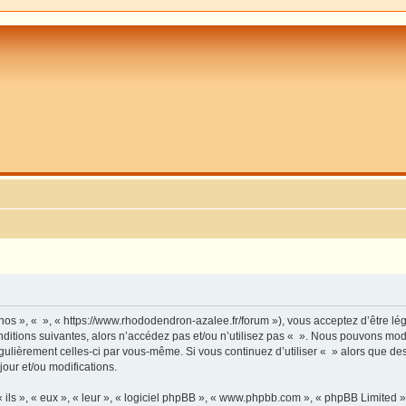
 nos », « », « https://www.rhododendron-azalee.fr/forum »), vous acceptez d’être l
ditions suivantes, alors n’accédez pas et/ou n’utilisez pas « ». Nous pouvons modi
régulièrement celles-ci par vous-même. Si vous continuez d’utiliser « » alors que d
our et/ou modifications.
ls », « eux », « leur », « logiciel phpBB », « www.phpbb.com », « phpBB Limited »,