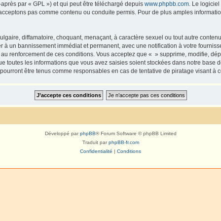
-après par « GPL ») et qui peut être téléchargé depuis
www.phpbb.com
. Le logicie
acceptons pas comme contenu ou conduite permis. Pour de plus amples informations
lgaire, diffamatoire, choquant, menaçant, à caractère sexuel ou tout autre contenu 
er à un bannissement immédiat et permanent, avec une notification à votre fourniss
 au renforcement de ces conditions. Vous acceptez que « » supprime, modifie, dépl
e toutes les informations que vous avez saisies soient stockées dans notre base d
e pourront être tenus comme responsables en cas de tentative de piratage visant à
Développé par
phpBB
® Forum Software © phpBB Limited
Traduit par
phpBB-fr.com
Confidentialité
|
Conditions