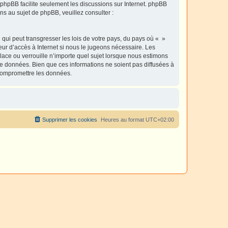
l phpBB facilite seulement les discussions sur Internet. phpBB
 au sujet de phpBB, veuillez consulter :
qui peut transgresser les lois de votre pays, du pays où « »
eur d’accès à Internet si nous le jugeons nécessaire. Les
ace ou verrouille n’importe quel sujet lorsque nous estimons
e données. Bien que ces informations ne soient pas diffusées à
 compromettre les données.
Supprimer les cookies
Heures au format
UTC+02:00