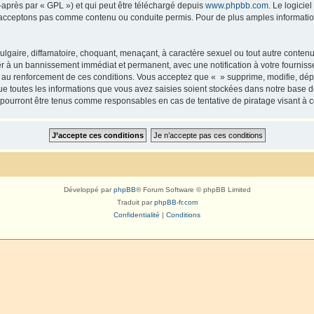
-après par « GPL ») et qui peut être téléchargé depuis
www.phpbb.com
. Le logicie
acceptons pas comme contenu ou conduite permis. Pour de plus amples informations
lgaire, diffamatoire, choquant, menaçant, à caractère sexuel ou tout autre contenu 
er à un bannissement immédiat et permanent, avec une notification à votre fourniss
 au renforcement de ces conditions. Vous acceptez que « » supprime, modifie, dépl
e toutes les informations que vous avez saisies soient stockées dans notre base d
e pourront être tenus comme responsables en cas de tentative de piratage visant à
Développé par
phpBB
® Forum Software © phpBB Limited
Traduit par
phpBB-fr.com
Confidentialité
|
Conditions