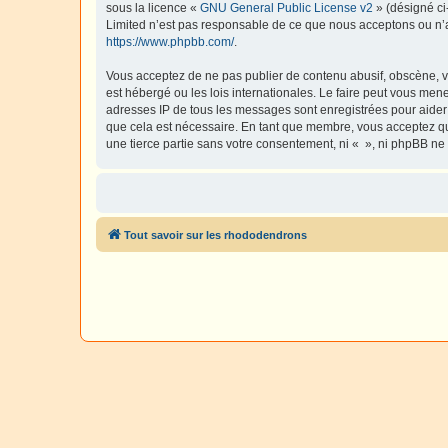
sous la licence «
GNU General Public License v2
» (désigné ci
Limited n’est pas responsable de ce que nous acceptons ou n’
https://www.phpbb.com/
.
Vous acceptez de ne pas publier de contenu abusif, obscène, vu
est hébergé ou les lois internationales. Le faire peut vous men
adresses IP de tous les messages sont enregistrées pour aider
que cela est nécessaire. En tant que membre, vous acceptez qu
une tierce partie sans votre consentement, ni « », ni phpBB n
Tout savoir sur les rhododendrons