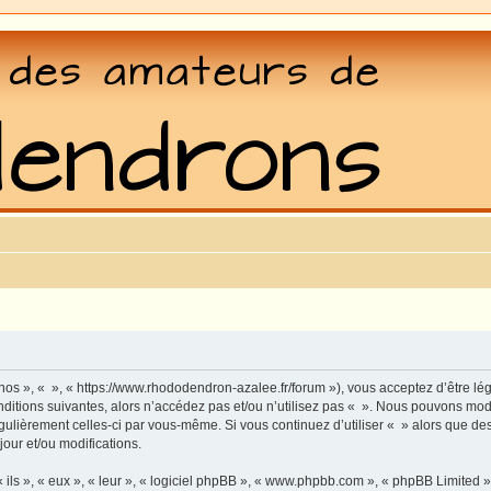
 nos », « », « https://www.rhododendron-azalee.fr/forum »), vous acceptez d’être l
ditions suivantes, alors n’accédez pas et/ou n’utilisez pas « ». Nous pouvons modi
régulièrement celles-ci par vous-même. Si vous continuez d’utiliser « » alors que d
our et/ou modifications.
ls », « eux », « leur », « logiciel phpBB », « www.phpbb.com », « phpBB Limited »,