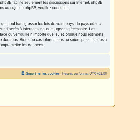
l phpBB facilite seulement les discussions sur Internet. phpBB
 au sujet de phpBB, veuillez consulter :
qui peut transgresser les lois de votre pays, du pays où « »
eur d’accès à Internet si nous le jugeons nécessaire. Les
ace ou verrouille n’importe quel sujet lorsque nous estimons
e données. Bien que ces informations ne soient pas diffusées à
 compromettre les données.
Supprimer les cookies
Heures au format
UTC+02:00