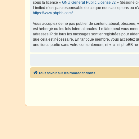
sous la licence «
GNU General Public License v2
» (désigné ci
Limited n’est pas responsable de ce que nous acceptons ou n’
https://www.phpbb.com/
.
Vous acceptez de ne pas publier de contenu abusif, obscène, vu
est hébergé ou les lois internationales. Le faire peut vous men
adresses IP de tous les messages sont enregistrées pour aider
que cela est nécessaire. En tant que membre, vous acceptez qu
une tierce partie sans votre consentement, ni « », ni phpBB n
Tout savoir sur les rhododendrons