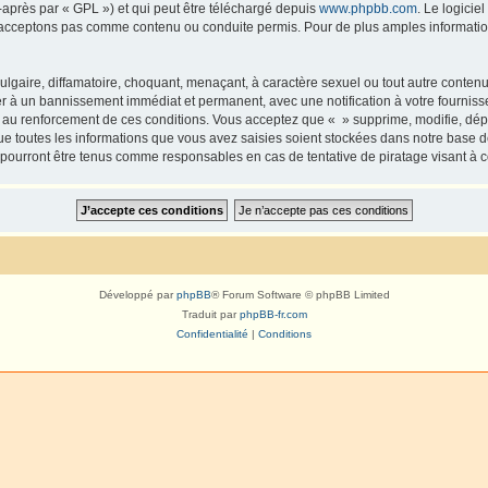
-après par « GPL ») et qui peut être téléchargé depuis
www.phpbb.com
. Le logicie
acceptons pas comme contenu ou conduite permis. Pour de plus amples informations
lgaire, diffamatoire, choquant, menaçant, à caractère sexuel ou tout autre contenu 
er à un bannissement immédiat et permanent, avec une notification à votre fourniss
 au renforcement de ces conditions. Vous acceptez que « » supprime, modifie, dépl
e toutes les informations que vous avez saisies soient stockées dans notre base d
e pourront être tenus comme responsables en cas de tentative de piratage visant à
Développé par
phpBB
® Forum Software © phpBB Limited
Traduit par
phpBB-fr.com
Confidentialité
|
Conditions