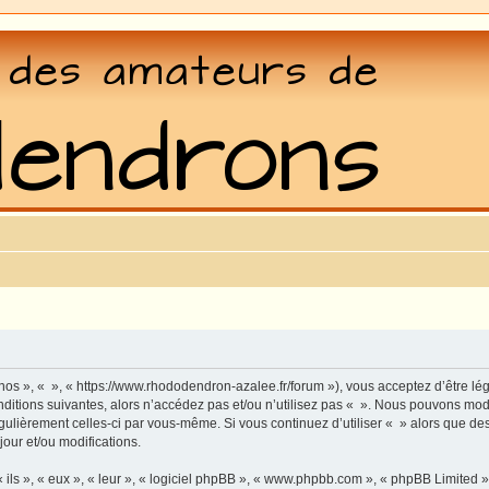
 nos », « », « https://www.rhododendron-azalee.fr/forum »), vous acceptez d’être l
ditions suivantes, alors n’accédez pas et/ou n’utilisez pas « ». Nous pouvons modi
régulièrement celles-ci par vous-même. Si vous continuez d’utiliser « » alors que d
our et/ou modifications.
ls », « eux », « leur », « logiciel phpBB », « www.phpbb.com », « phpBB Limited »,