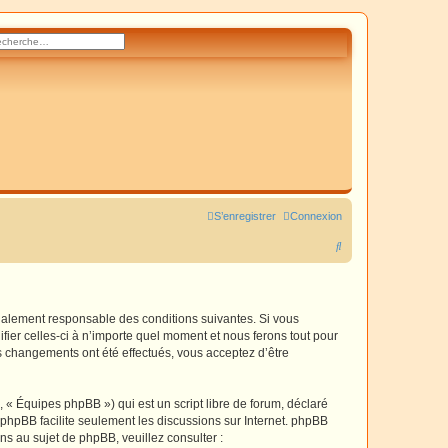
rcher
herche avancée
S’enregistrer
Connexion
R
e
c
h
également responsable des conditions suivantes. Si vous
fier celles-ci à n’importe quel moment et nous ferons tout pour
e
es changements ont été effectués, vous acceptez d’être
r
c
 « Équipes phpBB ») qui est un script libre de forum, déclaré
h
l phpBB facilite seulement les discussions sur Internet. phpBB
 au sujet de phpBB, veuillez consulter :
e