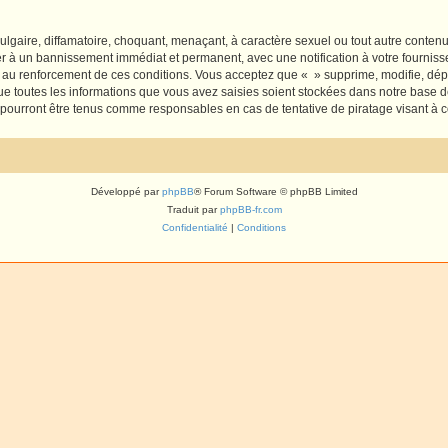
lgaire, diffamatoire, choquant, menaçant, à caractère sexuel ou tout autre contenu 
er à un bannissement immédiat et permanent, avec une notification à votre fourniss
 au renforcement de ces conditions. Vous acceptez que « » supprime, modifie, dépl
e toutes les informations que vous avez saisies soient stockées dans notre base d
e pourront être tenus comme responsables en cas de tentative de piratage visant à
Développé par
phpBB
® Forum Software © phpBB Limited
Traduit par
phpBB-fr.com
Confidentialité
|
Conditions