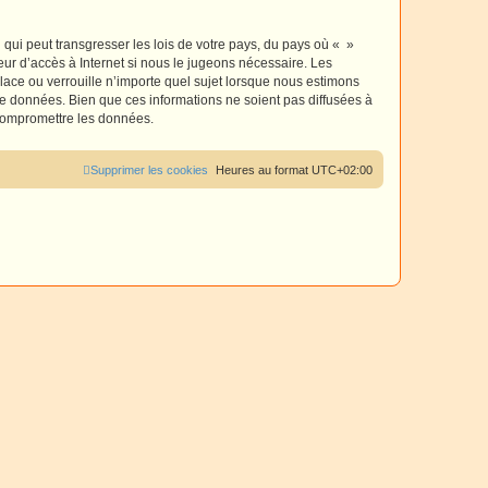
r
qui peut transgresser les lois de votre pays, du pays où « »
eur d’accès à Internet si nous le jugeons nécessaire. Les
ace ou verrouille n’importe quel sujet lorsque nous estimons
e données. Bien que ces informations ne soient pas diffusées à
 compromettre les données.
Supprimer les cookies
Heures au format
UTC+02:00