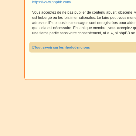
https://www.phpbb.com/
.
Vous acceptez de ne pas publier de contenu abusif, obscène, vu
est hébergé ou les lois internationales. Le faire peut vous men
adresses IP de tous les messages sont enregistrées pour aider
que cela est nécessaire. En tant que membre, vous acceptez qu
une tierce partie sans votre consentement, ni « », ni phpBB n
Tout savoir sur les rhododendrons