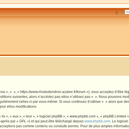
Reche
Rec
 nos », « », « https://www.rhododendron-azalee.fr/forum »), vous acceptez d’être l
ditions suivantes, alors n’accédez pas et/ou n’utilisez pas « ». Nous pouvons modi
régulièrement celles-ci par vous-même. Si vous continuez d’utiliser « » alors que d
our et/ou modifications.
ls », « eux », « leur », « logiciel phpBB », « www.phpbb.com », « phpBB Limited »,
-après par « GPL ») et qui peut être téléchargé depuis
www.phpbb.com
. Le logicie
acceptons pas comme contenu ou conduite permis. Pour de plus amples informations