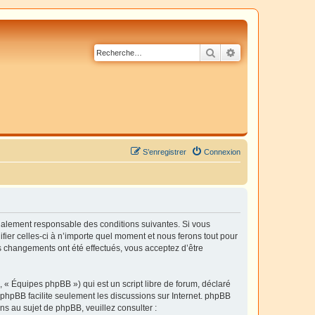
Rechercher
Recherche avancé
S’enregistrer
Connexion
également responsable des conditions suivantes. Si vous
fier celles-ci à n’importe quel moment et nous ferons tout pour
es changements ont été effectués, vous acceptez d’être
 « Équipes phpBB ») qui est un script libre de forum, déclaré
l phpBB facilite seulement les discussions sur Internet. phpBB
 au sujet de phpBB, veuillez consulter :