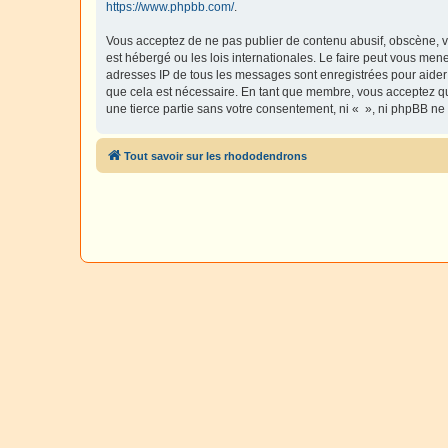
https://www.phpbb.com/
.
Vous acceptez de ne pas publier de contenu abusif, obscène, vu
est hébergé ou les lois internationales. Le faire peut vous men
adresses IP de tous les messages sont enregistrées pour aider
que cela est nécessaire. En tant que membre, vous acceptez qu
une tierce partie sans votre consentement, ni « », ni phpBB n
Tout savoir sur les rhododendrons