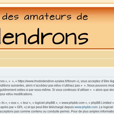
 nos », « », « https://www.rhododendron-azalee.fr/forum »), vous acceptez d’être l
ditions suivantes, alors n’accédez pas et/ou n’utilisez pas « ». Nous pouvons modi
régulièrement celles-ci par vous-même. Si vous continuez d’utiliser « » alors que d
our et/ou modifications.
ls », « eux », « leur », « logiciel phpBB », « www.phpbb.com », « phpBB Limited »,
-après par « GPL ») et qui peut être téléchargé depuis
www.phpbb.com
. Le logicie
acceptons pas comme contenu ou conduite permis. Pour de plus amples informations