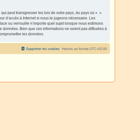
qui peut transgresser les lois de votre pays, du pays où « »
eur d’accès à Internet si nous le jugeons nécessaire. Les
ace ou verrouille n’importe quel sujet lorsque nous estimons
e données. Bien que ces informations ne soient pas diffusées à
 compromettre les données.
Supprimer les cookies
Heures au format
UTC+02:00