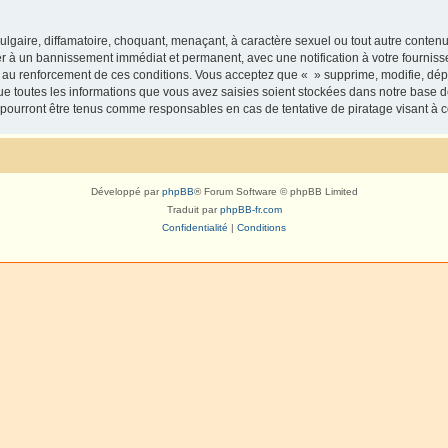
lgaire, diffamatoire, choquant, menaçant, à caractère sexuel ou tout autre contenu 
er à un bannissement immédiat et permanent, avec une notification à votre fourniss
 au renforcement de ces conditions. Vous acceptez que « » supprime, modifie, dépl
e toutes les informations que vous avez saisies soient stockées dans notre base d
e pourront être tenus comme responsables en cas de tentative de piratage visant à
Développé par
phpBB
® Forum Software © phpBB Limited
Traduit par
phpBB-fr.com
Confidentialité
|
Conditions